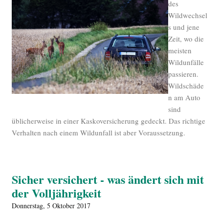
des
Wildwechsel
s und jene
Zeit, wo die
meisten
Wildunfälle
passieren.
Wildschäde
n am Auto
sind
üblicherweise in einer Kaskoversicherung gedeckt. Das richtige
Verhalten nach einem Wildunfall ist aber Voraussetzung.
Sicher versichert - was ändert sich mit
der Volljährigkeit
Donnerstag, 5 Oktober 2017