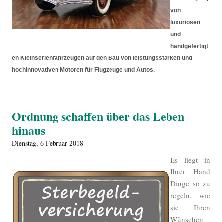
von
luxuriösen
und
handgefertigt
en Kleinserienfahrzeugen auf den Bau von leistungsstarken und
hochinnovativen Motoren für Flugzeuge und Autos.
Ordnung schaffen über das Leben
hinaus
Dienstag, 6 Februar 2018
Es liegt in
Ihrer Hand
Dinge so zu
regeln, wie
sie Ihren
Wünschen