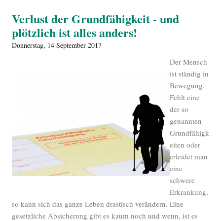
Verlust der Grundfähigkeit - und
plötzlich ist alles anders!
Donnerstag, 14 September 2017
Der Mensch
ist ständig in
Bewegung.
Fehlt eine
der so
genannten
Grundfähigk
eiten oder
erleidet man
eine
schwere
Erkrankung,
so kann sich das ganze Leben drastisch verändern. Eine
gesetzliche Absicherung gibt es kaum noch und wenn, ist es