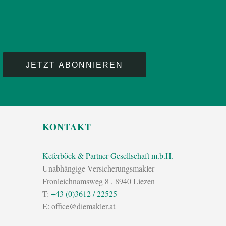
KONTAKT
Keferböck & Partner Gesellschaft m.b.H.
Unabhängige Versicherungsmakler
Fronleichnamsweg 8
,
8940
Liezen
T:
+43 (0)3612 / 22525
E:
office@diemakler.at